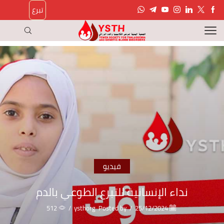
تبرع
فيديو
نداء الإنسانية للتبرع الطوعي بالدم
512
/
ysthorg
Posted by
/
25/12/2024