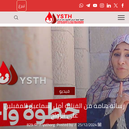
تبرع
فيديو
رسالة هامة من الفنانة أمل إسماعيل للمقبلين
على الزواج
829
/
ysthorg
Posted by
/
25/12/2024