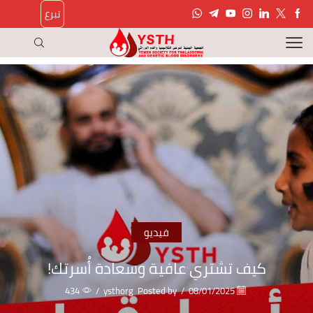
تبرع
فيديو
كيف تشتري عافية وسعادة أُسرتك!
434
/
ysthorg
Posted by
/
08/01/2025