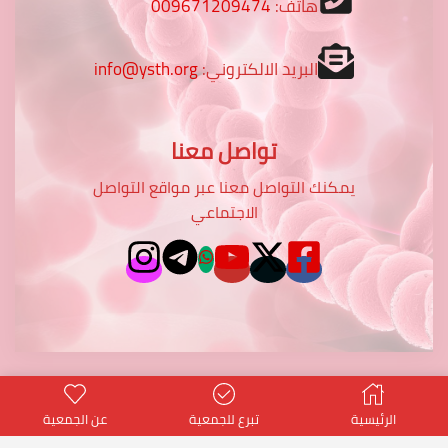
هاتف:
009671209474
البريد الالكتروني:
info@ysth.org
تواصل معنا
يمكنك التواصل معنا عبر مواقع التواصل
الاجتماعي
الرئيسية
تبرع للجمعية
عن الجمعية
potentialtop
- Power PT Co.
© Created by