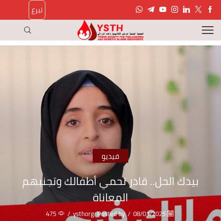
تبرع
فيديو
بيدك الحل.. قادر تحمي أطفالك وتجنبهم
المعاناة
475
/
ysthorg
Posted by
/
08/01/2025