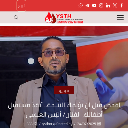
تبرع
فيديو
افحص قبل أن تؤلمك النتيجة.. أنقذ مستقبل
أطفالك، الفنان/ أنيس العنسي
333
/
ysthorg
Posted by
/
24/07/2025