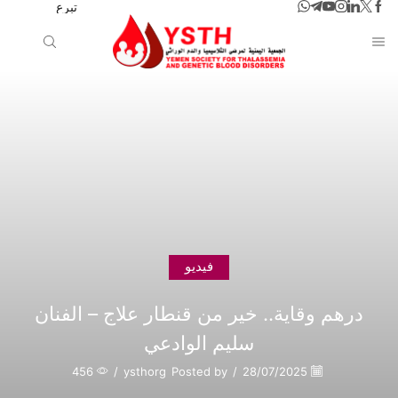
تبرع
فيديو
درهم وقاية.. خير من قنطار علاج – الفنان
سليم الوادعي
456
/
ysthorg
Posted by
/
28/07/2025