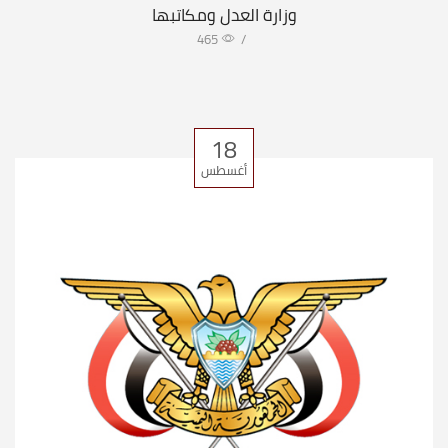
وزارة العدل ومكاتبها
465
/
18
أغسطس