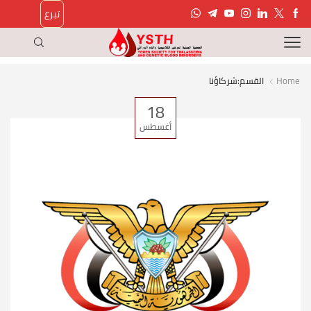
تبرع
Home
القسم:شركاؤنا
18
أغسطس