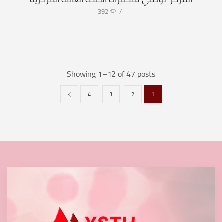
392
/
Showing 1–12 of 47 posts
4
3
2
1